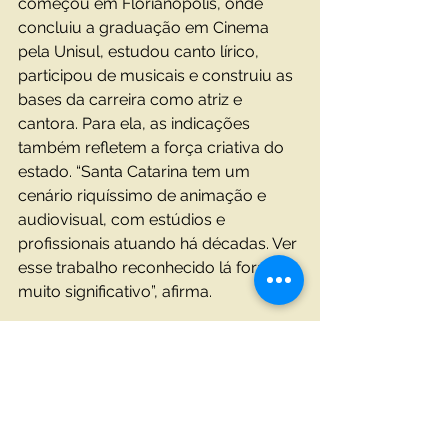
começou em Florianópolis, onde 
concluiu a graduação em Cinema 
pela Unisul, estudou canto lírico, 
participou de musicais e construiu as 
bases da carreira como atriz e 
cantora. Para ela, as indicações 
também refletem a força criativa do 
estado. “Santa Catarina tem um 
cenário riquíssimo de animação e 
audiovisual, com estúdios e 
profissionais atuando há décadas. Ver 
esse trabalho reconhecido lá fora é 
muito significativo”, afirma.
Além de valorizar sua trajetória 
pessoal, a artista acredita que a 
indicação ajuda a ampliar a 
visibilidade dos profissionais 
brasileiros no mercado internacional. 