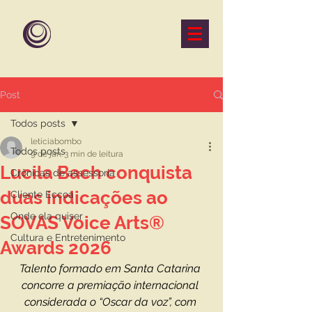
Post
Todos posts
leticiabombo
Todos posts
9 de jan.
3 min de leitura
Lucila Bach conquista
Crônicas de assessoria
duas indicações ao
Cliente Eccoa
Onde ela quiser
SOVAS Voice Arts®
Cultura e Entretenimento
Awards 2026
Talento formado em Santa Catarina 
concorre a premiação internacional 
considerada o “Oscar da voz”, com 